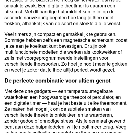
smaak te zwak. Een digitale theetimer is daarom een
uitkomst. Met dit handige hulpmiddel kun je tot op de
seconde nauwkeurig bepalen hoe lang je thee moet
trekken, afhankelijk van de soort en sterkte die je wenst.
Veel timers zijn compact en gemakkelijk te gebruiken.
Sommige hebben zelfs een magnetische achterkant, zodat
je ze aan je koelkast kunt bevestigen. Er zijn ook
multifunctionele modellen die werken als kookwekker of
zelfs met voorgeprogrammeerde instellingen voor
verschillende theesoorten. Zo hoef je nooit meer te gokken
en weet je zeker dat je thee altijd perfect wordt gezet.
De perfecte combinatie voor ultiem genot
Met deze drie gadgets — een temperatuurregelbare
waterkoker, een hoogwaardige theepot of perculator, en
een digitale timer — haal je het beste uit elke theemoment.
Ze maken het mogelijk om de subtiele smaken van
verschillende theeën te ontdekken en te waarderen,
zonder gedoe of onnodige stress. Als je eenmaal gewend
bent aan deze hulpmiddelen, wil je nooit meer terug. Voeg
ze toe aan je collectie en geniet van thee op een manier