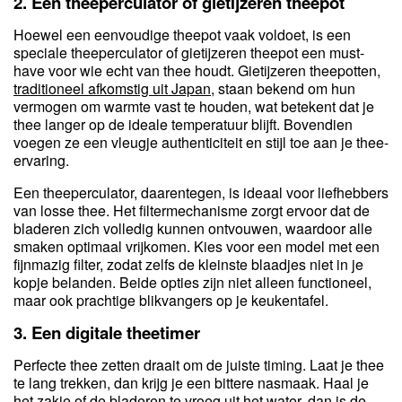
2. Een theeperculator of gietijzeren theepot
Hoewel een eenvoudige theepot vaak voldoet, is een
speciale theeperculator of gietijzeren theepot een must-
have voor wie echt van thee houdt. Gietijzeren theepotten,
traditioneel afkomstig uit Japan
, staan bekend om hun
vermogen om warmte vast te houden, wat betekent dat je
thee langer op de ideale temperatuur blijft. Bovendien
voegen ze een vleugje authenticiteit en stijl toe aan je thee-
ervaring.
Een theeperculator, daarentegen, is ideaal voor liefhebbers
van losse thee. Het filtermechanisme zorgt ervoor dat de
bladeren zich volledig kunnen ontvouwen, waardoor alle
smaken optimaal vrijkomen. Kies voor een model met een
fijnmazig filter, zodat zelfs de kleinste blaadjes niet in je
kopje belanden. Beide opties zijn niet alleen functioneel,
maar ook prachtige blikvangers op je keukentafel.
3. Een digitale theetimer
Perfecte thee zetten draait om de juiste timing. Laat je thee
te lang trekken, dan krijg je een bittere nasmaak. Haal je
het zakje of de bladeren te vroeg uit het water, dan is de